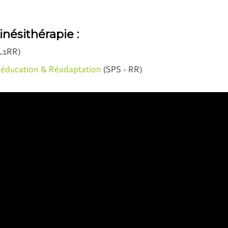
Kinésithérapie :
L1RR)
Rééducation & Réadaptation
(SPS - RR)