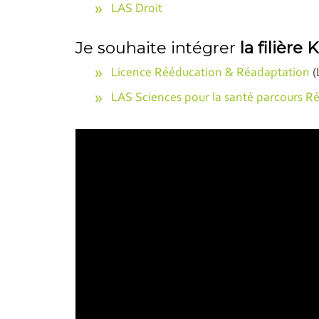
LAS Droit
Je souhaite intégrer
la filière 
Licence Rééducation & Réadaptation
(
LAS Sciences pour la santé parcours 